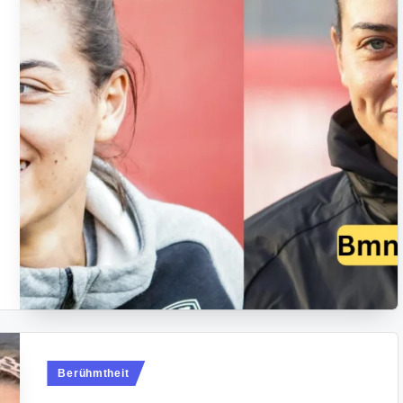
Posted
Berühmtheit
in