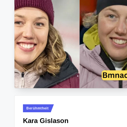
Posted
Berühmtheit
in
Kara Gislason