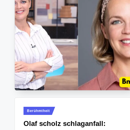
Posted
Berühmtheit
in
Olaf scholz schlaganfall: