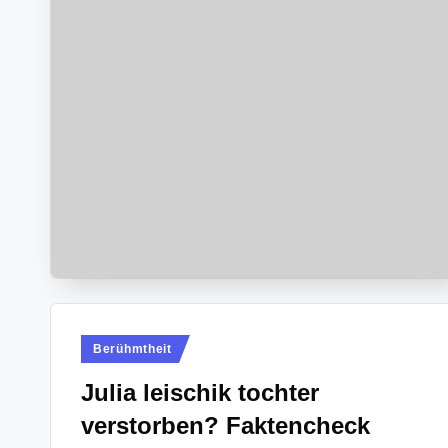
Posted
Berühmtheit
in
Julia leischik tochter
verstorben? Faktencheck