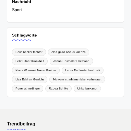
Nachricht
Sport
Schlagworte
Boris becker tochter
elea giulia alva di lorenzo
Felix Eitner Krankheit
Janna Ensthaler Ehemann
Klaus Wowereit Neuer Partner
Laura Dahlmeier Hochzeit
Lisa Eckhart Gewicht
Mit wem ist adriane rickel verheiratet
Peter schmidinger
Rabea Bohlke
Ulrike burkandt
Trendbeitrag