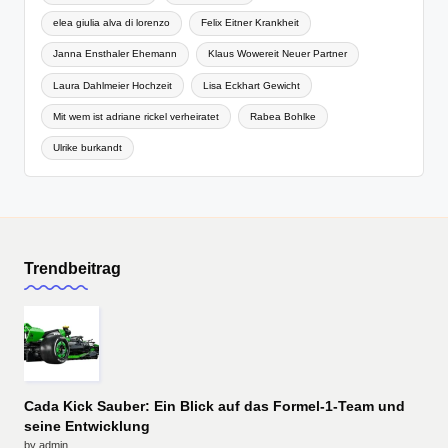
elea giulia alva di lorenzo
Felix Eitner Krankheit
Janna Ensthaler Ehemann
Klaus Wowereit Neuer Partner
Laura Dahlmeier Hochzeit
Lisa Eckhart Gewicht
Mit wem ist adriane rickel verheiratet
Rabea Bohlke
Ulrike burkandt
Trendbeitrag
Cada Kick Sauber: Ein Blick auf das Formel-1-Team und
seine Entwicklung
by admin