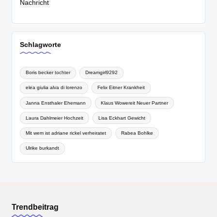
Nachricht
Schlagworte
Boris becker tochter
Dreamgirl9292
elea giulia alva di lorenzo
Felix Eitner Krankheit
Janna Ensthaler Ehemann
Klaus Wowereit Neuer Partner
Laura Dahlmeier Hochzeit
Lisa Eckhart Gewicht
Mit wem ist adriane rickel verheiratet
Rabea Bohlke
Ulrike burkandt
Trendbeitrag